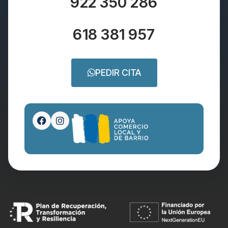
922 350 286
618 381 957
PEDIR CITA