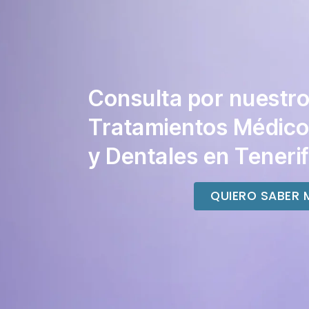
Consulta por nuestr
Tratamientos Médic
y Dentales en Teneri
QUIERO SABER 