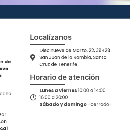
Localízanos
Diecinueve de Marzo, 22, 38428
San Juan de la Rambla, Santa
an de
Cruz de Tenerife
eve
e
Horario de atención
Lunes a viernes
10:00 a 14:00 ·
hecho
16:00 a 20:00
Sábado y domingo
-cerrado-
zar
con
ucal