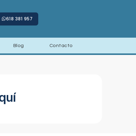
618 381 957
Blog
Contacto
quí