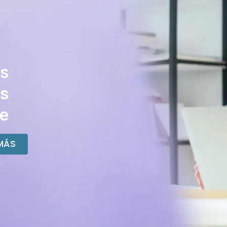
os
os
fe
MÁS